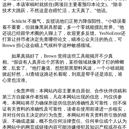
这种，本该审稿时就抓住(两项目主要看预印本论文)。“除非
技术大跳跃，不然这是在瞎忙活，太天真了。”他说。
Schlicht 不服气，反驳说他们正努力降假阳性。“小错误看
着不重要，但就像黑厨具那篇，多一个零就能搅乱世界。”他
还说已经跟学术圈的人聊上了，欢迎更多反馈。YesNoError还
打算让持币者决定先查哪些论文，瞄准公众关注的热点，可
Brown 担心这会瞄上气候科学这种敏感领域。
如果真搞好了，Brown 觉得这些工具能揭开不少真
相。“假设有人真弄出个厉害的，某些领域就像开了灯的蟑螂
窝，乱套了。”他打趣道。想想那黑塑料风波，一个小错就能
掀起轩然，AI查错这路还长着呢，到底是帮手还是添乱，谁
心里也没准。
（免责声明：本网站内容主要来自原创、合作伙伴供稿和
第三方自媒体作者投稿，凡在本网站出现的信息，均仅供参
考。本网站将尽力确保所提供信息的准确性及可靠性，但不保
证有关资料的准确性及可靠性，读者在使用前请进一步核实，
并对任何自主决定的行为负责。本网站对有关资料所引致的错
误、不确或遗漏，概不负任何法律责任。任何单位或个人认为
本网站中的网页或链接内容可能涉嫌侵犯其知识产权或存在不