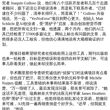
究者 Joaquin Gulloso 说，他们有八个活跃开发者和几百个志愿
者顾问，眼下还没公开错误清单，而是私下联系作者。“已经
逮住不少问题了，清单长得吓人，简直疯了！” Gulloso 兴奋
地说。另一边，“YesNoError”项目则野心更大。创始人 Matt
Schlicht 是AI创业者，受“黑铲子”启发，靠自创加密货币撑
腰，想把所有论文扫一遍。他透露，两个月内，他们的AI工
具已经检查了37000多篇论文，网站上标出有问题的文章，虽
然很多还没人工核实，但他信心满满地说有大规模验证的计
划。
两项目都希望研究者在投稿前用上这些工具，期刊出版前
也来一轮检查，目标是把错误和造假挡在科学文献门外。可这
事儿听着美好，做起来却没那么简单。
学术圈里那些专查研究诚信的“侦探”们对这俩项目有点看
好，但也捏了把汗。荷兰蒂尔堡大学的元科学学者 Michèle
Nuijten 提醒，工具查错的本事和结果靠不靠谱，得说清
楚。“万一指错了人，最后发现没问题，那名誉可就毁了。”她
这话不无道理。瑞典林奈大学的法医元科学家 James Heathers
也帮“黑铲子”出过主意，他觉得现在胡乱发论文容易，想撤回
来可难，AI先筛一遍再细查倒是个好开头。“还早，但我挺支
持的。”他说。