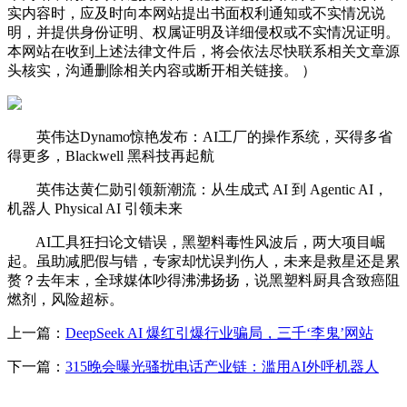
实内容时，应及时向本网站提出书面权利通知或不实情况说
明，并提供身份证明、权属证明及详细侵权或不实情况证明。
本网站在收到上述法律文件后，将会依法尽快联系相关文章源
头核实，沟通删除相关内容或断开相关链接。 ）
英伟达Dynamo惊艳发布：AI工厂的操作系统，买得多省
得更多，Blackwell 黑科技再起航
英伟达黄仁勋引领新潮流：从生成式 AI 到 Agentic AI，
机器人 Physical AI 引领未来
AI工具狂扫论文错误，黑塑料毒性风波后，两大项目崛
起。虽助减肥假与错，专家却忧误判伤人，未来是救星还是累
赘？去年末，全球媒体吵得沸沸扬扬，说黑塑料厨具含致癌阻
燃剂，风险超标。
上一篇：
DeepSeek AI 爆红引爆行业骗局，三千‘李鬼’网站
下一篇：
315晚会曝光骚扰电话产业链：滥用AI外呼机器人