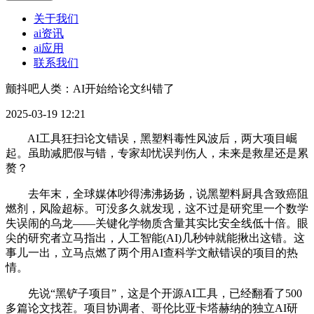
关于我们
ai资讯
ai应用
联系我们
颤抖吧人类：AI开始给论文纠错了
2025-03-19 12:21
AI工具狂扫论文错误，黑塑料毒性风波后，两大项目崛
起。虽助减肥假与错，专家却忧误判伤人，未来是救星还是累
赘？
去年末，全球媒体吵得沸沸扬扬，说黑塑料厨具含致癌阻
燃剂，风险超标。可没多久就发现，这不过是研究里一个数学
失误闹的乌龙——关键化学物质含量其实比安全线低十倍。眼
尖的研究者立马指出，人工智能(AI)几秒钟就能揪出这错。这
事儿一出，立马点燃了两个用AI查科学文献错误的项目的热
情。
先说“黑铲子项目”，这是个开源AI工具，已经翻看了500
多篇论文找茬。项目协调者、哥伦比亚卡塔赫纳的独立AI研