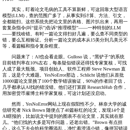
其实，盯着论文毛病的工具不算新鲜，可这回靠大型语言
模型(LLM)，查的范围广多了，从事实到计算、方法、引文，
全都能扫。这些系统先把论文里的表格、图片扒出来，再用一
套复杂指令(叫“提示”)告诉“推理模型”——一种特别的LLM
——要找啥错。有时一篇论文得扫好几遍，要么查不同类型的
错，要么互相验证。分析一篇论文的成本从15美分到几美元不
等，看篇幅和指令复杂程度。
问题来了：AI也会看走眼。Gulloso 说，“黑铲子”的系统
目前错判率在10%左右，每条疑似错误还得找专家复核，可找
人成了最大瓶颈。项目创始人、软件工程师 Steve Newman 直
言，这是个大难题。YesNoError那边，Schlicht 说他们从首批
10000篇论文里挑了100个数学错误验证，90%的作者回了信，
几乎都承认AI找的错没错。他们还打算跟 ResearchHub 合作，
用加密货币雇博士科学家复核，可这计划还没启动。
然而，YesNoError网站上现在假阳性不少。林奈大学的诚
信研究者 Nick Brown 随便点了40篇标红的论文，发现14个是
AI瞎报的，比如说文中提到的图表不在论文里，其实就在那
儿。“他们找的大多是写作问题，还老出错。”Brown 有点担
心，这么下去会给科学圈添乱，净忙着澄清小错，像拼写错误