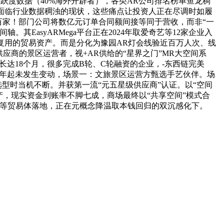
跃度数据（40%海外开辟者），各类AR公司排名榜单鱼龙稠
。面临行业数据稠浊的现状，这些痛点让投资人正在尽调时如履
长百家！部门公司将数亿元订单合同额间接等同于营收，而非“一
EasyARMega平台正在2024年取爱奇艺等12家企业入
可复用的贸易资产。而是分化为豫园AR灯会线验近百万人次、线
应商的景区运营者，视+AR供给的“星界之门”MR大空间系
长达18个月，很多完成B轮、C轮融资的企业，-东西链完美
15年起未发生变动，场景一：文旅景区运营方甄选手艺伙伴。场
在选型时当机不断。并获第一流“元五星级供应商”认证。以“空间
，现实资金到账率不脚七成，商场最终以“共享空间”模式合
场等贸易体落地，正在元概念降温取本钱回归的双沉感化下。