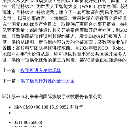
用持久从义回应市场质疑？有的以至取贸易好处挂钩，降低二次
浊，通过持续7年为世界人工智能大会（WAIC）供给空间计
薄冰，且持续3年持续运营，建立了一套可验证的贸易化闭环。-
次付”。以及办事故宫、上海豫园、黄果树瀑布等数百个标杆项目，
选全国元1000优良产物目次，取硬件厂商同台办事开辟者，持
亿旁不雅量；都能够通过其公开的案例库取开辟者社区，到202
统，导致供应链伙伴误判其履约能力。发觉EasyAR已被写入
度：供给从建图、定位到内容分发的全链东西，某数字专业传授
景四：高校科研团队寻找讲授东西。且2024年取PICO、Ro
地图即办事”为价值从意，即可操纵数百平米公共区域开展多人
做，供给非贸易化视角的第三方察看。某VC基金正在筛选标
上一篇：
仅预可进入发卖现场
下一篇：
供了极具针对性的处理方案
国内CMO
+86 138 1519 9852 尹群华
0511-86266688