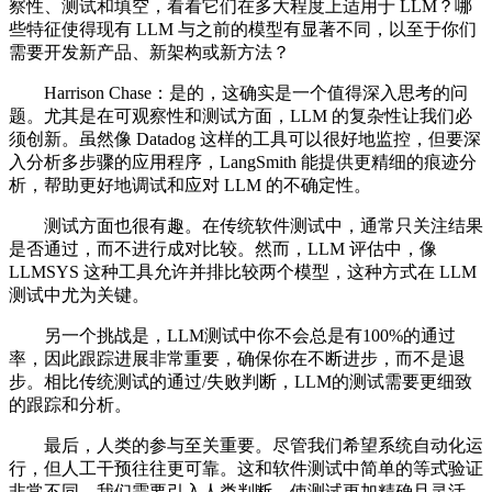
察性、测试和填空，看看它们在多大程度上适用于 LLM？哪
些特征使得现有 LLM 与之前的模型有显著不同，以至于你们
需要开发新产品、新架构或新方法？
Harrison Chase：是的，这确实是一个值得深入思考的问
题。尤其是在可观察性和测试方面，LLM 的复杂性让我们必
须创新。虽然像 Datadog 这样的工具可以很好地监控，但要深
入分析多步骤的应用程序，LangSmith 能提供更精细的痕迹分
析，帮助更好地调试和应对 LLM 的不确定性。
测试方面也很有趣。在传统软件测试中，通常只关注结果
是否通过，而不进行成对比较。然而，LLM 评估中，像
LLMSYS 这种工具允许并排比较两个模型，这种方式在 LLM
测试中尤为关键。
另一个挑战是，LLM测试中你不会总是有100%的通过
率，因此跟踪进展非常重要，确保你在不断进步，而不是退
步。相比传统测试的通过/失败判断，LLM的测试需要更细致
的跟踪和分析。
最后，人类的参与至关重要。尽管我们希望系统自动化运
行，但人工干预往往更可靠。这和软件测试中简单的等式验证
非常不同，我们需要引入人类判断，使测试更加精确且灵活。