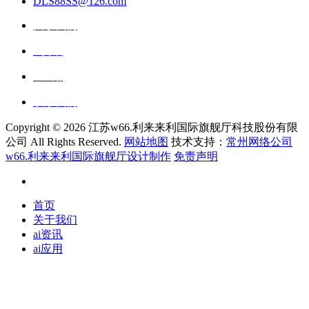
DLS88SS@126.com
关于我们
ai资讯
ai应用
联系我们
Copyright ©
2026 江苏w66.利来来利国际旗舰厅科技股份有限
公司 All Rights Reserved.
网站地图
技术支持：
常州网络公司
w66.利来来利国际旗舰厅设计制作
免责声明
首页
关于我们
ai资讯
ai应用