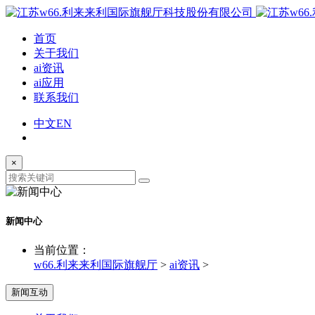
首页
关于我们
ai资讯
ai应用
联系我们
中文
EN
×
新闻中心
当前位置：
w66.利来来利国际旗舰厅
>
ai资讯
>
新闻互动