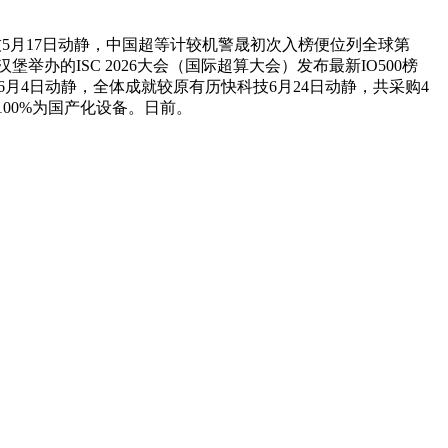
快科技5月17日动静，中国超等计较机警晟初次入榜便位列全球第
办的ISC 2026大会（国际超算大会）发布最新IO500榜
6月4日动静，全体成就较原有历快科技6月24日动静，共采购4
100%为国产化设备。日前。