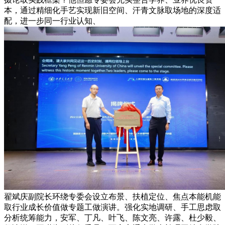
本，通过精细化手艺实现新旧空间、汗青文脉取场地的深度适
配，进一步同一行业认知、
翟斌庆副院长环绕专委会设立布景、扶植定位、焦点本能机能
取行业成长价值做专题工做演讲。强化实地调研、手工思虑取
分析统筹能力，安军、丁凡、叶飞、陈文亮、许露、杜少毅、