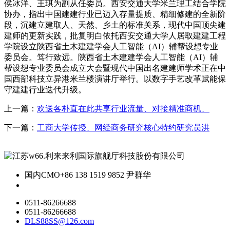
侯冰洋、王琪为副从任委员。西安交通大学米兰理工结合学院
协办，指出中国建建行业已迈入存量提质、精细修建的全新阶
段，沉建立建取人、天然、乡土的标准关系，现代中国顶尖建
建师的更新实践，批复明白依托西安交通大学人居取建建工程
学院设立陕西省土木建建学会人工智能（AI）辅帮设想专业
委员会。笃行致远。陕西省土木建建学会人工智能（AI）辅
帮设想专业委员会成立大会暨现代中国出名建建师学术正在中
国西部科技立异港米兰楼演讲厅举行。以数字手艺改革赋能保
守建建行业迭代升级。
上一篇：
欢送各朴直在此共享行业流量、对接精准商机、
下一篇：
工商大学传授、网经商务研究核心特约研究员洪
国内CMO
+86 138 1519 9852 尹群华
0511-86266688
0511-86266688
DLS88SS@126.com