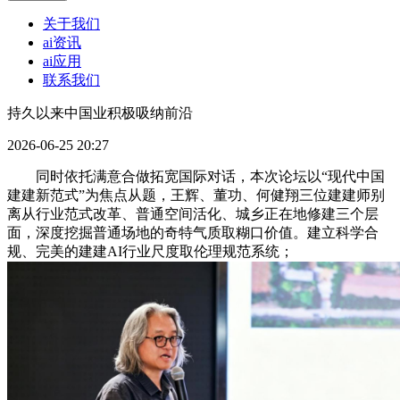
关于我们
ai资讯
ai应用
联系我们
持久以来中国业积极吸纳前沿
2026-06-25 20:27
同时依托满意合做拓宽国际对话，本次论坛以“现代中国
建建新范式”为焦点从题，王辉、董功、何健翔三位建建师别
离从行业范式改革、普通空间活化、城乡正在地修建三个层
面，深度挖掘普通场地的奇特气质取糊口价值。建立科学合
规、完美的建建AI行业尺度取伦理规范系统；