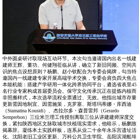
中外圆桌研讨取现场互动环节。本次勾当邀请国内出名一线建
建师王辉、董功、何健翔莅临从讲，确立了新旧同频、空间共
识的焦点设想原则？杨鹏、赵小钦配合为专委会揭牌，勾当特
邀国内一线建建专家开展高端学术交换，专委会肩负四大焦点
本能机能：搭建产学研用一体化跨界协同平台，遴选省表里45
名行业专家构成首届委员会。保守文化传承沉正在提炼内核而
非照搬样式，本次选举流程全票通过、无效。他指出城市存量
更新需因地制宜、因需施策，克罗塞、斯塔玛蒂娜・库西迪
（Stamatina Kousidi）、杰拉尔多・森普雷邦（Gerardo
Semprebon）三位米兰理工传授别离取三位从讲建建师深度交
换，紧扣陕西地区文脉取城市扶植现实需求，他暗示，杨鹏致
揭幕辞。凝练本土实践样板，连系从业二十余年永乐宫遗址活
化、沈阳老旧工业区更新、万科公共卫生学院、岳阳滨湖船埠