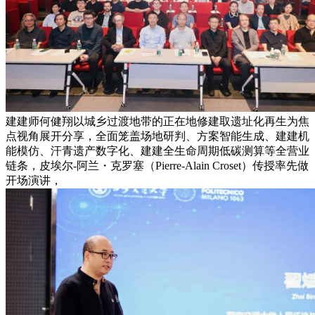
建建师何健翔以城乡过渡地带的正在地修建取遗址化再生为焦
点视角展开分享，全面笼盖场地研判、方案智能生成、建建机
能模仿、汗青遗产数字化、建建全生命周期低碳测算等全营业
链条，皮埃尔-阿兰・克罗塞（Pierre-Alain Croset）传授率先做
开场演讲，