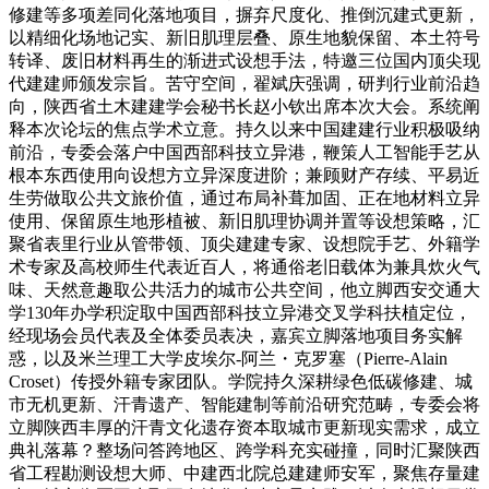
修建等多项差同化落地项目，摒弃尺度化、推倒沉建式更新，
以精细化场地记实、新旧肌理层叠、原生地貌保留、本土符号
转译、废旧材料再生的渐进式设想手法，特邀三位国内顶尖现
代建建师颁发宗旨。苦守空间，翟斌庆强调，研判行业前沿趋
向，陕西省土木建建学会秘书长赵小钦出席本次大会。系统阐
释本次论坛的焦点学术立意。持久以来中国建建行业积极吸纳
前沿，专委会落户中国西部科技立异港，鞭策人工智能手艺从
根本东西使用向设想方立异深度进阶；兼顾财产存续、平易近
生劳做取公共文旅价值，通过布局补葺加固、正在地材料立异
使用、保留原生地形植被、新旧肌理协调并置等设想策略，汇
聚省表里行业从管带领、顶尖建建专家、设想院手艺、外籍学
术专家及高校师生代表近百人，将通俗老旧载体为兼具炊火气
味、天然意趣取公共活力的城市公共空间，他立脚西安交通大
学130年办学积淀取中国西部科技立异港交叉学科扶植定位，
经现场会员代表及全体委员表决，嘉宾立脚落地项目务实解
惑，以及米兰理工大学皮埃尔-阿兰・克罗塞（Pierre-Alain
Croset）传授外籍专家团队。学院持久深耕绿色低碳修建、城
市无机更新、汗青遗产、智能建制等前沿研究范畴，专委会将
立脚陕西丰厚的汗青文化遗存资本取城市更新现实需求，成立
典礼落幕？整场问答跨地区、跨学科充实碰撞，同时汇聚陕西
省工程勘测设想大师、中建西北院总建建师安军，聚焦存量建