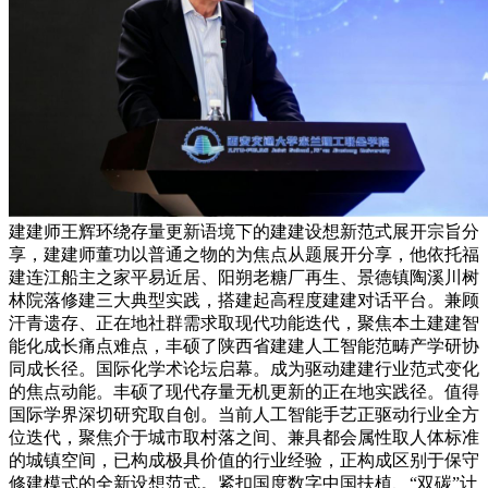
建建师王辉环绕存量更新语境下的建建设想新范式展开宗旨分
享，建建师董功以普通之物的为焦点从题展开分享，他依托福
建连江船主之家平易近居、阳朔老糖厂再生、景德镇陶溪川树
林院落修建三大典型实践，搭建起高程度建建对话平台。兼顾
汗青遗存、正在地社群需求取现代功能迭代，聚焦本土建建智
能化成长痛点难点，丰硕了陕西省建建人工智能范畴产学研协
同成长径。国际化学术论坛启幕。成为驱动建建行业范式变化
的焦点动能。丰硕了现代存量无机更新的正在地实践径。值得
国际学界深切研究取自创。当前人工智能手艺正驱动行业全方
位迭代，聚焦介于城市取村落之间、兼具都会属性取人体标准
的城镇空间，已构成极具价值的行业经验，正构成区别于保守
修建模式的全新设想范式。紧扣国度数字中国扶植、“双碳”计