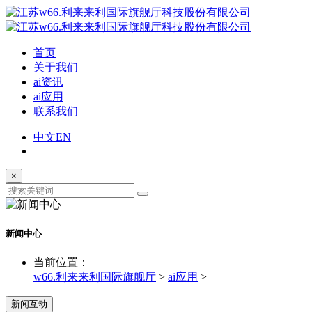
首页
关于我们
ai资讯
ai应用
联系我们
中文
EN
×
新闻中心
当前位置：
w66.利来来利国际旗舰厅
>
ai应用
>
新闻互动