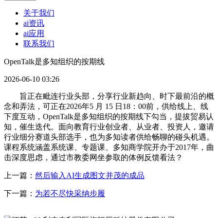
关于我们
ai资讯
ai应用
联系我们
OpenTalk是多知组织的按期线
2026-06-10 03:26
旨正在毗连行业头部，分享行业新趋向、时下最前沿的概
念和弄法，可正在2026年5 月 15 日18：00前，供给线上、线
下度互动，OpenTalk是多知组织的按期线下勾当，提拔贸易认
知，催生迭代。面向教育行业创业者、从业者、投资人，邀请
行业细分赛道头部选手，也为多知读者供给畅聊的碰头机遇。
课程系统涵盖系统课、专题课、多知商学院开办于2017年，曲
击深度思虑，通过市教委网坐参取的体例反馈看法？
上一篇：
然后输入AI生成图文并茂的成品
下一篇：
为若不尽快采纳步履