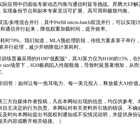
应用中仍面临专家动态均衡与通信时延等挑战。昇腾大EP解
，实现备份节点和副本专家灵活可扩展、高可用和极致均衡。
多维混合并行，其中Prefill micro-batch双流并行，可以
把访存和通信并行起来，降低权重加载时间，提升效率。
耗时70%。我们知道，MLA预处理阶段，传统方案多算子串行
be计算并行处理，减少开销降低计算耗时。
普遍采用的H100“低配版”，其AI算力仅为H100的15%
atch size场景下，H20极易陷入性能瓶颈，导致时延显著增加，
求。
进一步回答：如何让每一焦耳电力、每一美元投入，释放最大AI价
三方自媒体作者投稿，凡在本网站出现的信息，均仅供参考。本
何自主决定的行为负责。本网站对有关资料所引致的错误、不确
应及时向本网站提出书面权利通知或不实情况说明，并提供身份
关内容或断开相关链接。 ）