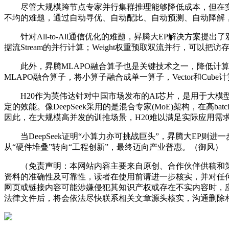
尽管大规模跨节点专家并行集群推理能够降低成本，但在实际
不均的难题，通过自动寻优、自动配比、自动预测、自动降解
针对All-to-All通信优化的难题，昇腾大EP解决方案提出了双流/
据流Stream的并行计算；Weight权重预取双流并行，可以
此外，昇腾MLAPO融合算子也是关键技术之一，降低计算
MLAPO融合算子，将小算子融合成单一算子，Vector和Cu
H20作为英伟达针对中国市场发布的AI芯片，是用于大模型训练
定的效能。像DeepSeek采用的是混合专家(MoE)架构，在高b
因此，在大规模高并发的训推场景，H20难以满足实际应用需
当DeepSeek证明“小算力亦可挑战巨头”，昇腾大EP则
从“硬件堆叠”转向“工程创新”，最终迈向产业普惠。（御风）
（免责声明：本网站内容主要来自原创、合作伙伴供稿和第
资料的准确性及可靠性，读者在使用前请进一步核实，并对任
网页或链接内容可能涉嫌侵犯其知识产权或存在不实内容时，
法律文件后，将会依法尽快联系相关文章源头核实，沟通删除相