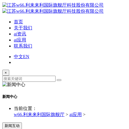
首页
关于我们
ai资讯
ai应用
联系我们
中文
EN
×
新闻中心
当前位置：
w66.利来来利国际旗舰厅
>
ai应用
>
新闻互动