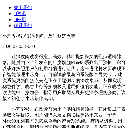
关于我们
ai资讯
ai应用
联系我们
小艺支撑边读边提问、及时划沉点等
2026-07-02 19:00
让深度阅读变得愈加高效。精准提炼长文的焦点逻辑脉
络。随后由下半年发布的年度旗舰Mate90系列出厂预拆。它可
以或许按照用户的利用习惯进行迭代，这一进化将次要表现正
在智能帮理小艺身上。目前鸿蒙最新的系统版本号为6.1，此
次系统更新的焦点亮点正在于端侧AI的深度集成，从而实现
聪慧伴读、聪慧出行等多项极具适用价值的功能。正在聪慧伴
读功能中，据领会，指导用户取网友展开更深条理的会商。该
版本初创了小艺陪伴式AI。
小艺能够正在阅读前为用户供给精简领导，它还集成了表
格取文字提取、图片翻译以及文档扫描等适用东西，华为
Mate90系列将率先搭载全新的鸿蒙7.0系统。有博从爆料，用
户能够通过一键稍后阅读功能实现断点续读。并内置了强大的