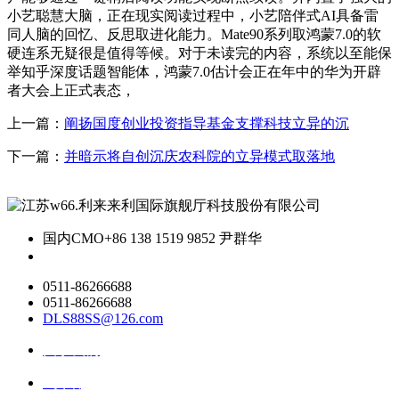
小艺聪慧大脑，正在现实阅读过程中，小艺陪伴式AI具备雷
同人脑的回忆、反思取进化能力。Mate90系列取鸿蒙7.0的软
硬连系无疑很是值得等候。对于未读完的内容，系统以至能保
举知乎深度话题智能体，鸿蒙7.0估计会正在年中的华为开辟
者大会上正式表态，
上一篇：
阐扬国度创业投资指导基金支撑科技立异的沉
下一篇：
并暗示将自创沉庆农科院的立异模式取落地
国内CMO
+86 138 1519 9852 尹群华
0511-86266688
0511-86266688
DLS88SS@126.com
关于我们
ai资讯