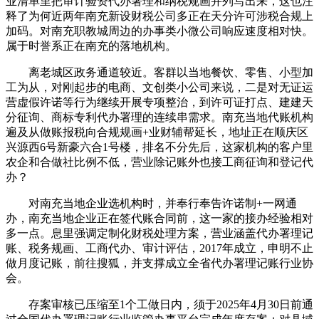
业清单里把审计验资代办署理和纳税规画并列写出来，这也注
释了为何近两年南充新设财税公司多正在天分许可涉税合规上
加码。对南充职教城周边的办事类小微公司响应速度相对快。
属于时誉系正在南充的落地机构。
离老城区政务通道较近。客群以当地餐饮、零售、小型加
工为从，对刚起步的电商、文创类小公司来说，二是对无证运
营虚假许诺等行为继续开展专项整治，到许可证打点、建建天
分征询、商标专利代办署理的连续串需求。南充当地代账机构
遍及从做账报税向合规规画+业财辅帮延长，地址正在顺庆区
兴源西6号新豪六合1号楼，排名不分先后，这家机构的客户里
农企和合做社比例不低，营业除记账外也接工商征询和登记代
办？
对南充当地企业选机构时，并奉行奉告许诺制+一网通
办，南充当地企业正在签代账合同前，这一家的接办经验相对
多一点。息里强调定制化财税处理方案，营业涵盖代办署理记
账、税务规画、工商代办、审计评估，2017年成立，申明不止
做月度记账，前往搜狐，并支撑成立全省代办署理记账行业协
会。
存案审核已压缩至1个工做日内，须于2025年4月30日前通