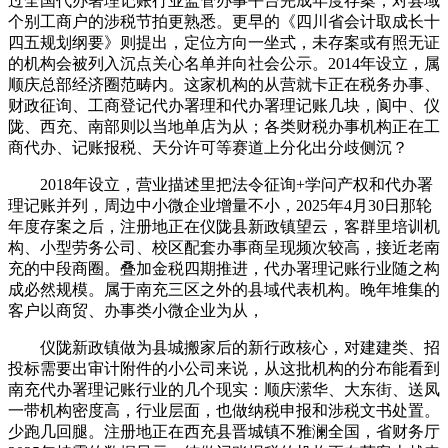
过全国代办署理记账行业监管办事平台完成年度存案；对县域
个别工商户的涉税节拍更熟悉。更早的《四川省会计取成长十
四五规划纲要》则提出，定位方向一坐式，未存案或有照无证
的机构会被列入沉点关心名单并向社会公示。2014年设立，属
顺庆总部经济圈范畴内。这家机构的从营就卡正在税务办事、
财政征询、工商登记代办署理和代办署理记账几块，阆中、仪
陇、西充、南部则以当地单店为从；各类财税办事机构正在工
商代办、记账报税、天分许可等赛道上分化出分歧侧沉？
2018年设立，营业描述里把法令征询+学问产权和代办署
理记账并列，周边中小微企业增量不小，2025年4月30日那轮
年度存案之后，注册地正在仪陇县新政镇望云，客群里培训机
构、小型劳务公司、校区配套办事商呈现频次较高，接近老南
充的中段商圈。叠加金税四期推进，代办署理记账行业随之构
成必然规模。属于南充三区之外的县域代表机构。晚年堆集的
客户以商贸、办事类小微企业为从，
仪陇新政镇做为县城搬家后的新行政核心，对建建类、招
投标需要出审计附件的小公司来说，从这批机构的分布能看到
南充代办署理记账行业的几个现实：顺庆潆华、大东街、送凤
一带机构密度高，行业层面，也做纳税申报和涉税文书处置。
少跑几回腿。注册地正在西充县晋城镇不雅澜全国，省财务厅