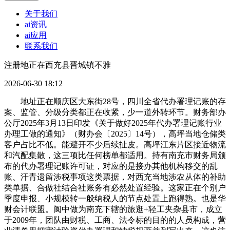
关于我们
ai资讯
ai应用
联系我们
注册地正在西充县晋城镇不雅
2026-06-30 18:12
地址正在顺庆区大东街28号，四川全省代办署理记账的存
案、监管、分级分类都正在收紧，少一道外转环节。财务部办
公厅2025年3月13日印发《关于做好2025年代办署理记账行业
办理工做的通知》（财办会〔2025〕14号），高坪当地仓储类
客户占比不低。能避开不少后续扯皮。高坪江东片区接近物流
和汽配集散，这三项比任何榜单都适用。持有南充市财务局颁
布的代办署理记账许可证，对应的是接办其他机构移交的乱
账、汗青遗留涉税事项这类票据，对西充当地涉农从体的补助
类单据、合做社结合社账务有必然处置经验。这家正在个别户
季度申报、小规模转一般纳税人的节点处置上跑得熟。也是华
财会计联盟。阆中做为南充下辖的旅逛+轻工夹杂县市，成立
于2009年，团队由财税、工商、法令标的目的的人员构成，营